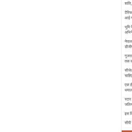
शांति
टैरिफ
आई न
भूमि 
अभिने
नेपाल
डीजीप
गुजरा
तक क
सीजेआ
चाहिए
एक ही
धमा
स्टार
जलिया
इस दि
सीपी 