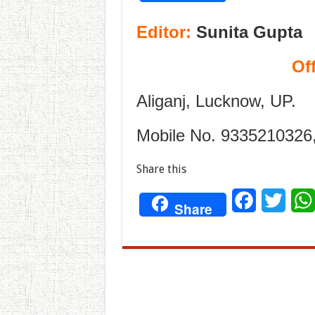
Editor:
Sunita Gupta
Of
Aliganj, Lucknow, UP.
Mobile No. 9335210326
Share this
Facebook
Twitt
Share