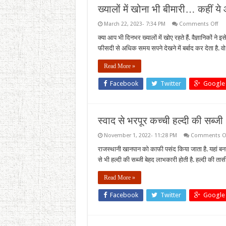
लाया
ख्यालों में खोना भी बीमारी… कहीं ये
शान
ऑफ
on
March 22, 2023- 7:34 PM
Comments Off
ख्याल
में
क्या आप भी दिनभर ख्यालों में खोए रहते हैं. वैज्ञानिकों ने
खोन
फीसदी से अधिक समय सपने देखने में बर्बाद कर देता है. वो
भी
बीम
कहीं
Read More »
ये
आपक
एंग्ज
Facebook
Twitter
Google
डिप्
की
वज
तो
नहीं
स्वाद से भरपूर कच्ची हल्दी की सब्जी
November 1, 2022- 11:28 PM
Comments O
राजस्थानी खानपान को काफी पसंद किया जाता है. यहां बनन
से भी हल्दी की सब्जी बेहद लाभकारी होती है. हल्दी की तासीर 
Read More »
Facebook
Twitter
Google