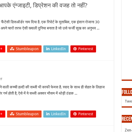
 आपके एंग्जाइटी, डिप्रेशन की वजह तो नहीं?
दार
र
ों
 इसे फैंटेसी डिसऑर्डर नाम दिया है. एक रिपोर्ट के मुताबिक, एक इंसान रोजाना 30
ा
 अपने चारों तरफ ऐसी ख्याली दुनिया बनाता है जो उसे फर्जी सुख का अनुभव ...
ारी…
े
ाइटी,
 +
Stumbleupon
LinkedIn
Pinterest
रेशन
ह
?
on
ff
स्वाद
से
े वाली कच्ची हल्दी की सब्जी भी काफी फेमस है. स्वाद के साथ ही सेहत के लिहाज
भरपूर
Follo
गर्म होती है, ऐसे में ये सब्जी अक्सर मौसम में थोड़ी ठंडक ...
कच्ची
हल्दी
Twee
की
सब्जी
 +
Stumbleupon
LinkedIn
Pinterest
Rece
Zen-Z