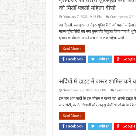
प्रोफेसर शांतिश्री धुलिपुड़ी बनीं 
को मिलीं पहली महिला वीसी
o
February 7, 2022- 9:43 PM
Comments Off
प्
शां
नई दिल्ली. जवाहरलाल नेहरू यूनिवर्सिटी को पहली महिला कु
धुल
नेहरू यूनिवर्सिटी का नया कुलपति नियुक्त किया गया है. धुलिपु
बनी
जव
इनका कार्यकाल अगले पांच साल तक रहेगा. अभी ...
ने
वि
की
Read More »
न
कु
Facebook
Twitter
Google
जे
को
मिल
पह
मह
सर्दियों में डाइट में जरूर शामिल करें 
वी
November 27, 2021- 4:27 PM
Comments O
इस बार आप सर्दी के इस मौसम में बाजरे को अपनी डाइट मे
आप रोटी, पराठे, खिचड़ी और लड्डू जैसी चीजों के जरिये आ
Read More »
Facebook
Twitter
Google