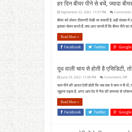
हर दिन बीयर पीने से बचें, ज्यादा बीय
September 22, 2022- 11:37 PM
Comments 
बीयर को लेकर दीवानगी देखी जा सकती है. बड़ी संख्या में ल
इसका सेवन करते हैं. क्या आप जानते हैं कि बीयर पीने क
Read More »
Facebook
Twitter
Google
दूध वाली चाय से होती है एसिडिटी, तो ट
on
June 29, 2022- 11:06 PM
Comments Off
दूध
वाली
चाय पीने की आदत ऐसी होती कि जब तक वे चाय न पी लें, 
चाय
जूझना पड़ता है. अगर आप पेट में गैस की समस्या से परेशान
से
होती
है
Read More »
एसिड
तो
ट्राई
Facebook
Twitter
Google
करें
ये
हर्बल
टी