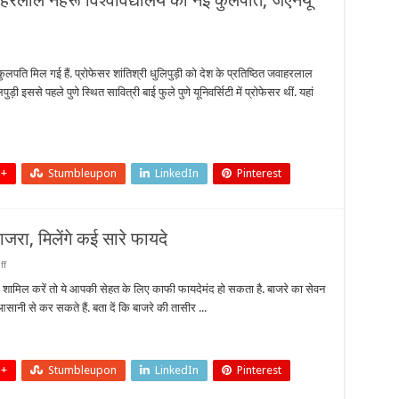
जवाहरलाल नेहरू विश्वविद्यालय की नई कुलपति, जेएनयू
n
रोफेसर
तिश्री
लपति मिल गई हैं. प्रोफेसर शांतिश्री धुलिपुड़ी को देश के प्रतिष्ठित जवाहरलाल
िपुड़ी
ड़ी इससे पहले पुणे स्थित सावित्री बाई फुले पुणे यूनिवर्सिटी में प्रोफेसर थीं. यहां
ं
ाहरलाल
हरू
श्वविद्यालय
ई
लपति,
 +
Stumbleupon
LinkedIn
Pinterest
एनयू
ीं
ली
िला
बाजरा, मिलेंगे कई सारे फायदे
सी
on
ff
सर्दियों
में
ं शामिल करें तो ये आपकी सेहत के लिए काफी फायदेमंद हो सकता है. बाजरे का सेवन
डाइट
सानी से कर सकते हैं. बता दें कि बाजरे की तासीर ...
में
जरूर
शामिल
करें
बाजरा,
मिलेंगे
 +
Stumbleupon
LinkedIn
Pinterest
कई
सारे