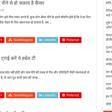
र पीने से हो सकता है कैंसर
शांति
on
टैरिफ
Off
हर
आई न
दिन
ोग इसे पीना पसंद करते हैं. कुछ लोग बीयर पीने के इतने शौकीन होते हैं कि वे हर दिन
बीयर
ा शौक सेहत के लिए खतरनाक हो सकता है. अब ...
भूमि 
पीने
से
अभिने
बचें,
ज्यादा
नेपाल
बीयर
डीजीप
पीने
 +
Stumbleupon
LinkedIn
Pinterest
से
हो
गुजरा
सकता
तक क
है
कैंसर
्राई करें ये हर्बल टी
सीजेआ
चाहिए
एक ही
तलब शांत नहीं होती और चाय पीने की वजह से गैस और एसिडिटी जैसी समस्याओं से
धमा
 हैं, तो आप दूध वाली चाय की जगह ...
स्टार
िटी,
जलिया
 +
Stumbleupon
LinkedIn
Pinterest
इस दि
सीपी 