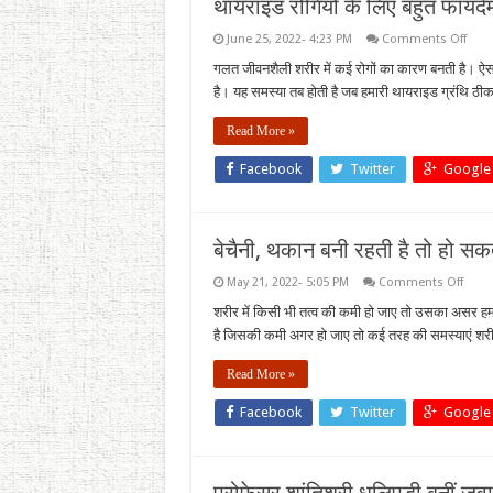
थायराइड रोगियों के लिए बहुत फायदेम
on
June 25, 2022- 4:23 PM
Comments Off
थायरा
रोगियों
गलत जीवनशैली शरीर में कई रोगों का कारण बनती है। ऐसा 
के
है। यह समस्या तब होती है जब हमारी थायराइड ग्रंथि ठी
लिए
बहुत
फायदेम
Read More »
होता
है
नारिय
Facebook
Twitter
Google
बेचैनी, थकान बनी रहती है तो हो सकत
on
May 21, 2022- 5:05 PM
Comments Off
बेचैनी,
थकान
शरीर में किसी भी तत्व की कमी हो जाए तो उसका असर हमार
बनी
है जिसकी कमी अगर हो जाए तो कई तरह की समस्याएं शरीर को 
रहती
है
तो
Read More »
हो
सकती
है
Facebook
Twitter
Google
मैग्नीश
की
कमी