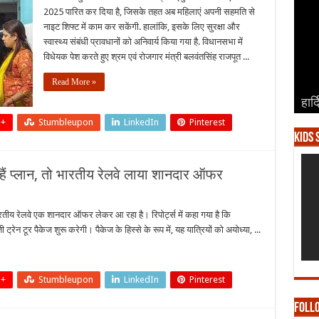
अब
2025 पारित कर दिया है, जिसके तहत अब महिलाएं अपनी सहमति से
महिलाएं
भी
नाइट शिफ्ट में काम कर सकेंगी. हालांकि, इसके लिए सुरक्षा और
कर
स्वास्थ्य संबंधी प्रावधानों को अनिवार्य किया गया है. विधानसभा में
सकेंगी
नाइट
विधेयक पेश करते हुए श्रम एवं रोजगार मंत्री बलवंतसिंह राजपूत ...
शिफ्ट
में
काम,
Read More »
12
घंटे
हार्
हार्
हार्
हार्
हार्
तक
कराया
 +
Stumbleupon
LinkedIn
Pinterest
जा
सकेगा
Kids 
वर्क,
विधेयक
पास
 हैं प्लान, तो भारतीय रेलवे लाया शानदार ऑफर
र
भारतीय रेलवे एक शानदार ऑफर लेकर आ रहा है। रिपोर्ट्स में कहा गया है कि
ेन टूर पैकेज शुरू करेगी। पैकेज के हिस्से के रूप में, यह यात्रियों को अयोध्या, ...
 +
Stumbleupon
LinkedIn
Pinterest
,
Foll
ीय