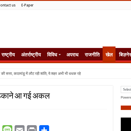
ontact us
E-Paper
राष्ट्रीय
अंतर्राष्ट्रीय
विविध
अपराध
राजनीति
खेल
बिज़ने
ठिकाने आ गई अकल
Power
er
WhatsApp
Message
Email
Print
Share