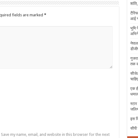
शांति
टैरिफ
quired fields are marked
*
आई न
भूमि 
अभिने
नेपाल
डीजीप
गुजरा
तक क
सीजेआ
चाहिए
एक ही
धमा
स्टार
जलिया
इस दि
सीपी 
Save my name, email, and website in this browser for the next