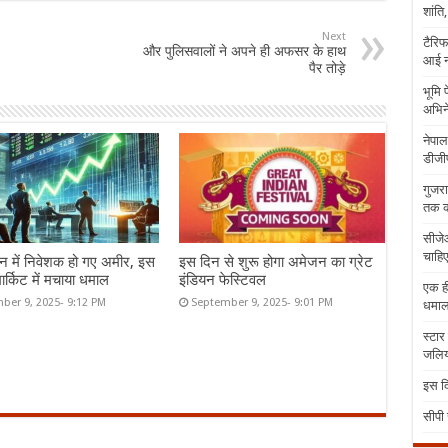
शांति
Next
टैरिफ
और पुलिसवालों ने अपने ही अफसर के हाथ
आई न
पैर तोड़े
भूमि 
अभिने
नेपाल
डीजीप
गुजरा
तक क
सीजेआ
चाहिए
न में निवेशक हो गए अमीर, इस
इस दिन से शुरू होगा अमेजन का ग्रेट
ार्किट में मचाया धमाल
इंडियन फेस्टिवल
एक ही
ber 9, 2025- 9:12 PM
September 9, 2025- 9:01 PM
धमा
स्टार
जलिया
इस दि
सीपी 