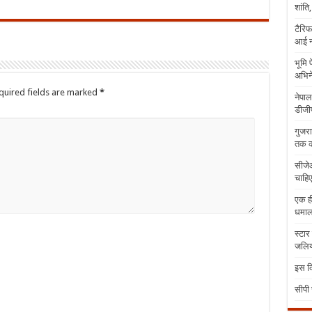
शांति
टैरिफ
आई न
भूमि 
अभिने
quired fields are marked
*
नेपाल
डीजीप
गुजरा
तक क
सीजेआ
चाहिए
एक ही
धमा
स्टार
जलिया
इस दि
सीपी 