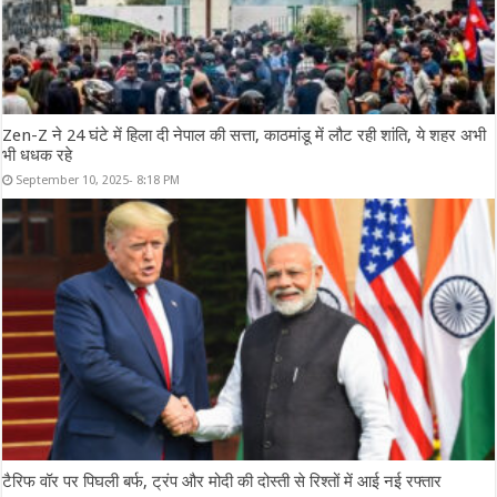
Zen-Z ने 24 घंटे में हिला दी नेपाल की सत्ता, काठमांडू में लौट रही शांति, ये शहर अभी
भी धधक रहे
September 10, 2025- 8:18 PM
टैरिफ वॉर पर पिघली बर्फ, ट्रंप और मोदी की दोस्ती से रिश्तों में आई नई रफ्तार