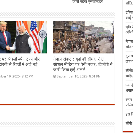
जारी रहेगा एनकांउटर
शांति
टैरिफ
आई न
भूमि 
अभिने
नेपाल
डीजीप
गुजरा
र पर पिघली बर्फ, ट्रंप और
नेपाल संकट : यूपी की सीमाएं सील,
तक क
ोस्ती से रिश्तों में आई नई
सोशल मीडिया पर पैनी नजर, डीजीपी ने
जारी किया हाई अलर्ट
सीजेआ
चाहिए
ber 10, 2025- 8:12 PM
September 10, 2025- 8:01 PM
एक ही
धमा
स्टार
जलिया
इस दि
सीपी 