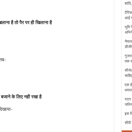
शांति
टैरिफ
आई न
खिलाना है तो पैर पर ही खिलाना है
भूमि 
अभिने
नेपाल
डीजीप
गुजरा
 तब-
तक क
सीजेआ
चाहिए
एक ही
धमा
 बजाने के लिए नही रखा है
स्टार
जलिया
दिखाया-
इस दि
सीपी 