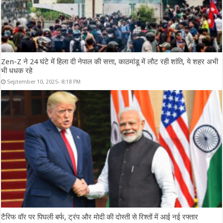
Zen-Z ने 24 घंटे में हिला दी नेपाल की सत्ता, काठमांडू में लौट रही शांति, ये शहर अभी
भी धधक रहे
September 10, 2025- 8:18 PM
टैरिफ वॉर पर पिघली बर्फ, ट्रंप और मोदी की दोस्ती से रिश्तों में आई नई रफ्तार