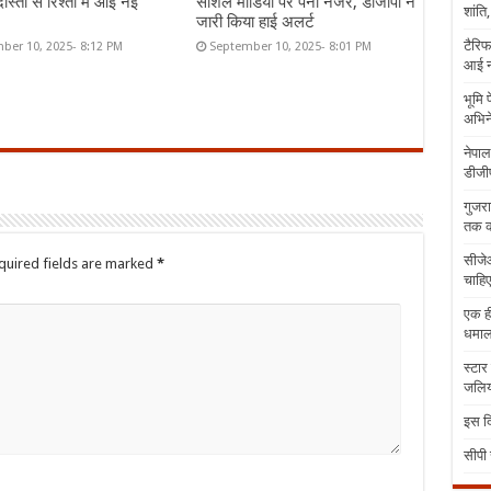
ोस्ती से रिश्तों में आई नई
सोशल मीडिया पर पैनी नजर, डीजीपी ने
शांति
जारी किया हाई अलर्ट
टैरिफ
ber 10, 2025- 8:12 PM
September 10, 2025- 8:01 PM
आई न
भूमि 
अभिने
नेपाल
डीजीप
गुजरा
तक क
सीजेआ
quired fields are marked
*
चाहिए
एक ही
धमा
स्टार
जलिया
इस दि
सीपी 