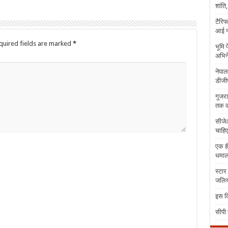
शांति
टैरिफ
आई न
quired fields are marked
*
भूमि 
अभिने
नेपाल
डीजीप
गुजरा
तक क
सीजेआ
चाहिए
एक ही
धमा
स्टार
जलिया
इस दि
सीपी 