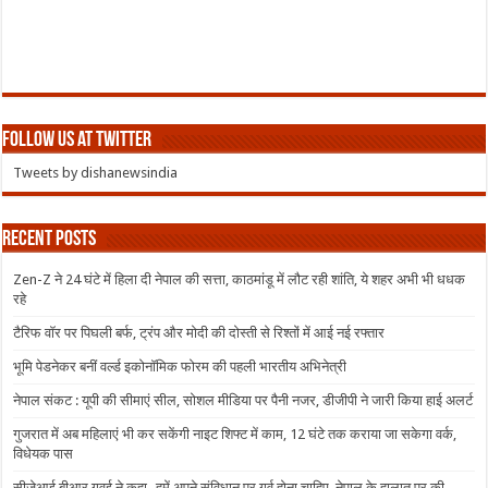
Follow us at Twitter
Tweets by dishanewsindia
Recent Posts
Zen-Z ने 24 घंटे में हिला दी नेपाल की सत्ता, काठमांडू में लौट रही शांति, ये शहर अभी भी धधक
रहे
टैरिफ वॉर पर पिघली बर्फ, ट्रंप और मोदी की दोस्ती से रिश्तों में आई नई रफ्तार
भूमि पेडनेकर बनीं वर्ल्ड इकोनॉमिक फोरम की पहली भारतीय अभिनेत्री
नेपाल संकट : यूपी की सीमाएं सील, सोशल मीडिया पर पैनी नजर, डीजीपी ने जारी किया हाई अलर्ट
गुजरात में अब महिलाएं भी कर सकेंगी नाइट शिफ्ट में काम, 12 घंटे तक कराया जा सकेगा वर्क,
विधेयक पास
सीजेआई बीआर गवई ने कहा- हमें अपने संविधान पर गर्व होना चाहिए, नेपाल के हालात पर की