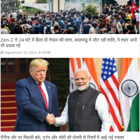
Zen-Z ने 24 घंटे में हिला दी नेपाल की सत्ता, काठमांडू में लौट रही शांति, ये शहर अभी
भी धधक रहे
September 10, 2025- 8:18 PM
टैरिफ वॉर पर पिघली बर्फ, ट्रंप और मोदी की दोस्ती से रिश्तों में आई नई रफ्तार