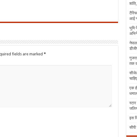
शांति
टैरिफ
आई न
भूमि 
अभिने
नेपाल
डीजीप
quired fields are marked
*
गुजरा
तक क
सीजेआ
चाहिए
एक ही
धमा
स्टार
जलिया
इस दि
सीपी 