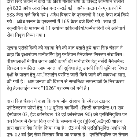
दारा सिंह चैहान ने कहा कि अवैध गतिविधियों के विरूद्ध अभियान चलाते
हुये 832 अवैध आरा मिल बन्द कराई गईं। अवैध कटान के प्रकरणों में
988 केस दर्ज किये गये। अवैध षिकार के प्रकरणों में 108 केस दर्ज किये
गये। अवैध खनन के प्रकरणों में 165 केस दर्ज किये गये।साथ ही
स्क्रीनिंग के माध्यम से 11 अयोग्य अधिकारियों/कर्मचारियों को अनिवार्य
सेवा निवृत्त किया गया।
सूचना प्रौद्योगिकी को बढ़ावा देने की बात बताते हुये दारा सिंह चैहान ने
कहा कि वृक्षारोपण मानीटरिंग हेतु प्लांटेषन मैनेजमेन्ट सिस्टम संचालित।
पौधषालाओं में पौध उगान आदि कार्यो की मानीटरिंग हेतु नर्सरी मैनेजमेन्ट
सिस्टम संचालित।आम जनता की सुविधा हेतु उनकी निजी भूमि पर स्थित
वृक्षों के पातन हेतु आॅनलाईन परमिट जारी किये जाने की व्यवस्था लागू
की गयी है। आम जनता की विभाग से सम्बन्धित समस्याओं के निराकरण
हेतु हेल्पलाईन नम्बर ’’1926’’ प्रारम्भ की गयी है।
दारा सिंह चैहान ने कहा कि वन्य जीव संरक्षण के स्पेशल टाइगर
प्रोटेक्टशन फोर्स हेतु 112 पुलिस कार्मिकों (डिप्टी कमाण्डेन्ट-01 सब
इंस्पेक्टर 03, हेड कांस्टेबल-18 एवं कांस्टेबल-90) को प्रतिनियुक्ति पर
वन विभाग में तैनात किए जाने के सम्बन्ध में गृह (पुलिस),उ0प्र0 शासन
द्वारा शासनादेश निर्गत किया गया है। 03 वर्ष की प्रतिनियुक्ति अवधि को
पुनः 02 वर्ष हेतु सेवा विस्तार दिया जा सकता है। प्रतिनियुक्ति पर तैनात