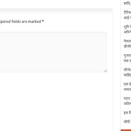
शांति
टैरिफ
आई न
quired fields are marked
*
भूमि 
अभिने
नेपाल
डीजीप
गुजरा
तक क
सीजेआ
चाहिए
एक ही
धमा
स्टार
जलिया
इस दि
सीपी 