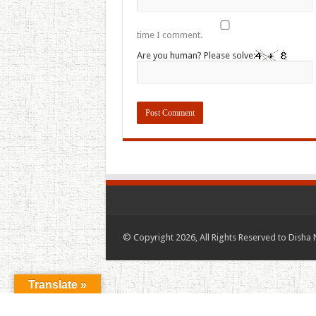
time I comment.
Are you human? Please solve:
© Copyright 2026, All Rights Reserved to Disha 
Translate »