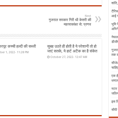
शांति
टैरिफ
आई न
Next
गुजराल सरकार गिरी थी केसरी की
महत्वाकांक्षा से: प्रणव
भूमि 
अभिने
नेपाल
डीजीप
भरपूर कच्ची हल्दी की सब्जी
सुबह उठते ही होती है ये परेशानी तो हो
गुजरा
जाएं सतर्क, ये हार्ट अटैक का है संकेत
er 1, 2022- 11:28 PM
तक क
October 27, 2022- 12:47 AM
सीजेआ
चाहिए
एक ही
धमा
स्टार
जलिया
इस दि
सीपी 