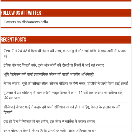
Follow us at Twitter
Tweets by dishanewsindia
Recent Posts
Zen-Z ने 24 घंटे में हिला दी नेपाल की सत्ता, काठमांडू में लौट रही शांति, ये शहर अभी भी धधक
रहे
टैरिफ वॉर पर पिघली बर्फ, ट्रंप और मोदी की दोस्ती से रिश्तों में आई नई रफ्तार
भूमि पेडनेकर बनीं वर्ल्ड इकोनॉमिक फोरम की पहली भारतीय अभिनेत्री
नेपाल संकट : यूपी की सीमाएं सील, सोशल मीडिया पर पैनी नजर, डीजीपी ने जारी किया हाई अलर्ट
गुजरात में अब महिलाएं भी कर सकेंगी नाइट शिफ्ट में काम, 12 घंटे तक कराया जा सकेगा वर्क,
विधेयक पास
सीजेआई बीआर गवई ने कहा- हमें अपने संविधान पर गर्व होना चाहिए, नेपाल के हालात पर की
टिप्पणी
एक ही दिन में निवेशक हो गए अमीर, इस शेयर ने मार्किट में मचाया धमाल
स्टार गोल्ड पर केसरी चैप्टर 2: दि अनटोल्ड स्टोरी ऑफ जलियांवाला बाग