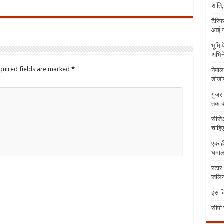
शांति
टैरिफ
आई न
भूमि 
अभिने
quired fields are marked
*
नेपाल
डीजीप
गुजरा
तक क
सीजेआ
चाहिए
एक ही
धमा
स्टार
जलिया
इस दि
सीपी 