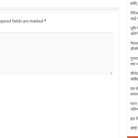
शांति
टैरिफ
आई न
quired fields are marked
*
भूमि 
अभिने
नेपाल
डीजीप
गुजरा
तक क
सीजेआ
चाहिए
एक ही
धमा
स्टार
जलिया
इस दि
सीपी 