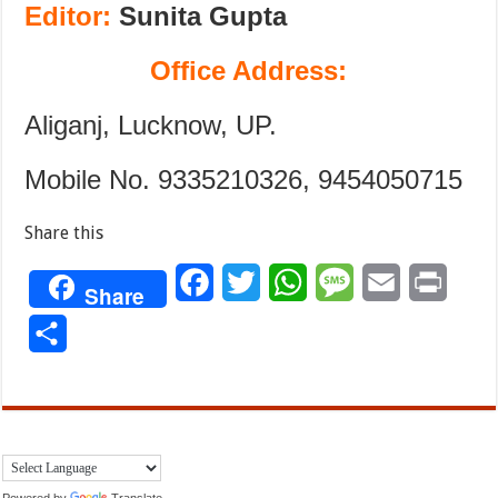
Editor:
Sunita Gupta
Office Address:
Aliganj, Lucknow, UP.
Mobile No. 9335210326, 9454050715
Share this
Facebook
Twitter
WhatsApp
Message
Email
Print
Share
Share
Powered by
Translate