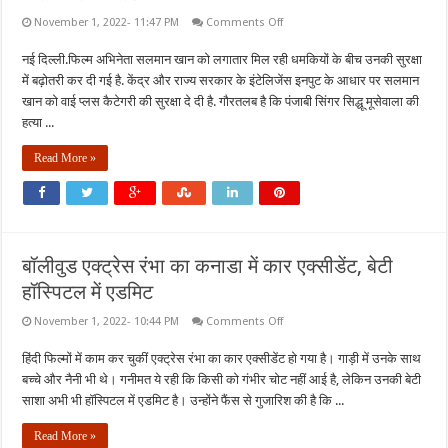
on
November 1, 2022- 11:47 PM
Comments Off
सलमान
खान
नई दिल्ली.फिल्म अभिनेता सलमान खान को लगातार मिल रही धमकियों के बीच उनकी सुरक्षा
की
सुरक्षा
में बढ़ोतरी कर दी गई है. केंद्र और राज्य सरकार के इंटेलिजेंस इनपुट के आधार पर सलमान
बढ़ी,
अब
खान को वाई प्लस कैटेगरी की सुरक्षा दे दी है. गौरतलब है कि पंजाबी सिंगर सिद्धू मूसेवाला की
वाई
हत्या ...
प्लस
कैटेगरी
की
Read More »
मिलेगी
सिक्योरिटी
बॉलीवुड एक्ट्रेस रंभा का कनाडा में कार एक्सीडेंट, बेटी
हॉस्पिटल में एडमिट
on
November 1, 2022- 10:44 PM
Comments Off
बॉलीवुड
एक्ट्रेस
हिंदी फिल्मों में काम कर चुकीं एक्ट्रेस रंभा का कार एक्सीडेंट हो गया है। गाड़ी में उनके साथ
रंभा
का
बच्चे और नैनी भी थे। गनीमत ये रही कि किसी को गंभीर चोट नहीं आई है, लेकिन उनकी बेटी
कनाडा
में
साशा अभी भी हॉस्पिटल में एडमिट है। उन्होंने फैंस से गुजारिश की है कि ...
कार
एक्सीडेंट,
Read More »
बेटी