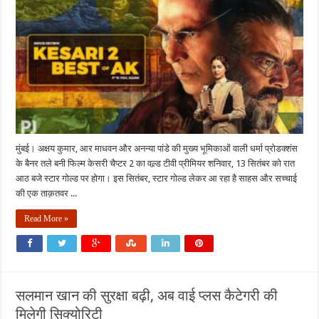
केसरी
चैप्टर
2:
दि
अनटोल्ड
स्टोरी
ऑफ
जलियांवाला
बाग
मुंबई। अक्षय कुमार, आर माधवन और अनन्या पांडे की मुख्य भूमिकाओं वाली धर्मा प्रोडक्शंस
के बैनर तले बनी फिल्म केसरी चैप्टर 2 का वल्र्ड टीवी प्रीमियर शनिवार, 13 सितंबर को रात
आठ बजे स्टार गोल्ड पर होगा। इस सितंबर, स्टार गोल्ड लेकर आ रहा है साहस और सच्चाई
की एक ताक़तवर ...
Read More »
सलमान खान की सुरक्षा बढ़ी, अब वाई प्लस कैटेगरी की
मिलेगी सिक्योरिटी