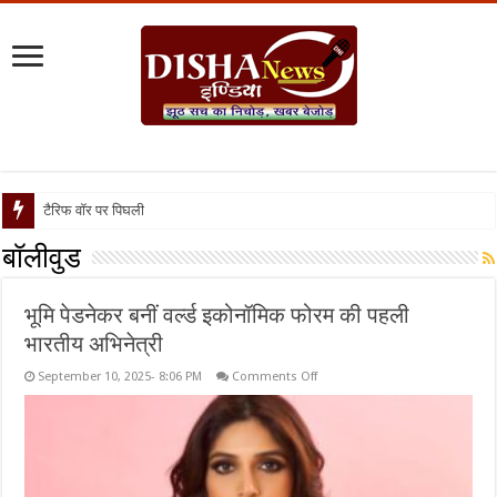
टैरिफ वॉर पर पिघली बर्फ, ट्रंप औ
बॉलीवुड
भूमि पेडनेकर बनीं वर्ल्ड इकोनॉमिक फोरम की पहली
भारतीय अभिनेत्री
on
September 10, 2025- 8:06 PM
Comments Off
भूमि
पेडनेकर
बनीं
वर्ल्ड
इकोनॉमिक
फोरम
की
पहली