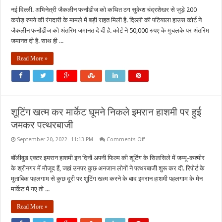
जैकलीन
नई दिल्ली. अभिनेत्री जैकलीन फर्नांडीज को कथित ठग सुकेश चंद्रशेखर से जुड़े 200
फर्नांडीज
को
करोड़ रुपये की रंगदारी के मामले में बड़ी राहत मिली है. दिल्ली की पटियाला हाउस कोर्ट ने
बड़ी
राहत,
जैकलीन फर्नांडीज को अंतरिम जमानत दे दी है. कोर्ट ने 50,000 रुपए के मुचलके पर अंतरिम
मिली
जमानत दी है. साथ ही ...
अंतरिम
जमानत,
ठग
Read More »
सुकेश
चंद्रशेखर
से
जुड़ा
है
मामला
शूटिंग खत्म कर मार्केट घूमने निकले इमरान हाशमी पर हुई
जमकर पत्थरबाजी
on
September 20, 2022- 11:13 PM
Comments Off
शूटिंग
खत्म
बॉलीवुड एक्टर इमरान हाशमी इन दिनों अपनी फिल्म की शूटिंग के सिलसिले में जम्मू-कश्मीर
कर
मार्केट
के श्रीनगर में मौजूद हैं, जहां उनपर कुछ अनजान लोगों ने पत्थरबाजी शुरू कर दी. रिपोर्ट के
घूमने
निकले
मुताबिक पहलगाम से कुछ दूरी पर शूटिंग खत्म करने के बाद इमरान हाशमी पहलगाम के मेन
इमरान
मार्केट में गए तो ...
हाशमी
पर
हुई
Read More »
जमकर
पत्थरबाजी