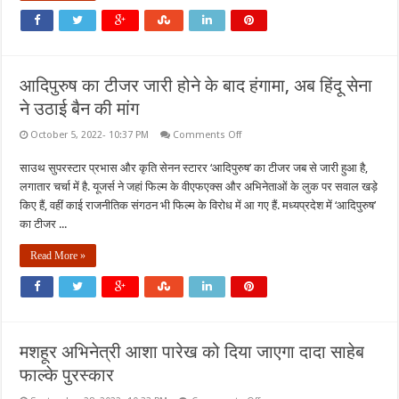
हॉस्पिटल
में
एडमिट
आदिपुरुष का टीजर जारी होने के बाद हंगामा, अब हिंदू सेना
ने उठाई बैन की मांग
on
October 5, 2022- 10:37 PM
Comments Off
आदिपुरुष
का
साउथ सुपरस्टार प्रभास और कृति सेनन स्टारर ‘आदिपुरुष’ का टीजर जब से जारी हुआ है,
टीजर
जारी
लगातार चर्चा में है. यूजर्स ने जहां फिल्म के वीएफएक्स और अभिनेताओं के लुक पर सवाल खड़े
होने
के
किए हैं, वहीं काई राजनीतिक संगठन भी फिल्म के विरोध में आ गए हैं. मध्यप्रदेश में ‘आदिपुरुष’
बाद
का टीजर ...
हंगामा,
अब
हिंदू
Read More »
सेना
ने
उठाई
बैन
की
मांग
मशहूर अभिनेत्री आशा पारेख को दिया जाएगा दादा साहेब
फाल्के पुरस्कार