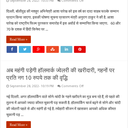
on
September 28, 2022- 10:33 PM
Comments Off
मशहूर
अभिनेत्री
दिल्ली. बॉलीवुड की मशहूर अभिनेत्री आशा पारेख को इस वर्ष का दादा साहब फाल्के सम्मान
आशा
पारेख
प्रदान किया जाएगा. इसकी घोषणा सूचना प्रसारण मंत्री अनुराग ठाकुर ने की है. आशा
को
दिया
पारेख को राष्ट्रीय फिल्म पुरस्कार समारोह में इस अवॉर्ड से सम्मानित किया जाएगा. 60 और
जाएगा
70 के दशक में हिंदी सिनेमा पर ...
दादा
साहेब
फाल्के
Read More »
पुरस्कार
अब महंगी पड़ेगी हॉलमार्क ज्वेलरी की खरीदारी, गहनों पर
प्रति नग 10 रुपये तक की वृद्धि
on
September 28, 2022- 10:19 PM
Comments Off
अब
महंगी
नई दिल्ली. अगर हॉलमार्किंग वाले सोने-चांदी के गहने खरीदने का मूड बना रहे हैं, तो पहले की
पड़ेगी
हॉलमार्क
तुलना में आपको ज्यादा कीमत चुकानी पड़ सकती है. हॉलमार्किंग चार्ज बढ़ने से सोने और चांदी
ज्वेलरी
की
की ज्वेलरी पहले से और महंगी हो गई है. त्योहारी सीजन में खासकर आपको अधिक कीमत
खरीदारी,
चुकानी पड़ ...
गहनों
पर
प्रति
Read More »
नग