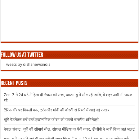
Follow us at Twitter
Tweets by dishanewsindia
Recent Posts
Zen-Z ने 24 घंटे में हिला दी नेपाल की सत्ता, काठमांडू में लौट रही शांति, ये शहर अभी भी धधक
रहे
टैरिफ वॉर पर पिघली बर्फ, ट्रंप और मोदी की दोस्ती से रिश्तों में आई नई रफ्तार
भूमि पेडनेकर बनीं वर्ल्ड इकोनॉमिक फोरम की पहली भारतीय अभिनेत्री
नेपाल संकट : यूपी की सीमाएं सील, सोशल मीडिया पर पैनी नजर, डीजीपी ने जारी किया हाई अलर्ट
गुजरात में अब महिलाएं भी कर सकेंगी नाइट शिफ्ट में काम, 12 घंटे तक कराया जा सकेगा वर्क,