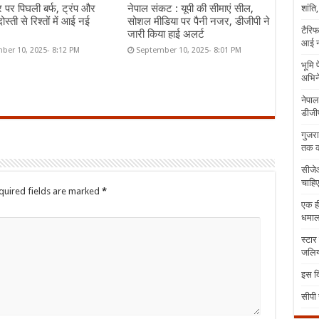
र पर पिघली बर्फ, ट्रंप और
नेपाल संकट : यूपी की सीमाएं सील,
शांति
ोस्ती से रिश्तों में आई नई
सोशल मीडिया पर पैनी नजर, डीजीपी ने
टैरिफ
जारी किया हाई अलर्ट
आई न
ber 10, 2025- 8:12 PM
September 10, 2025- 8:01 PM
भूमि 
अभिने
नेपाल
डीजीप
गुजरा
तक क
सीजेआ
चाहिए
quired fields are marked
*
एक ही
धमा
स्टार
जलिया
इस दि
सीपी 