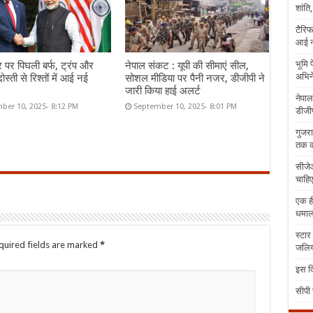
शांति
टैरिफ
आई न
भूमि 
र पर पिघली बर्फ, ट्रंप और
नेपाल संकट : यूपी की सीमाएं सील,
अभिने
ोस्ती से रिश्तों में आई नई
सोशल मीडिया पर पैनी नजर, डीजीपी ने
जारी किया हाई अलर्ट
नेपाल
ber 10, 2025- 8:12 PM
September 10, 2025- 8:01 PM
डीजीप
गुजरा
तक क
सीजेआ
चाहिए
एक ही
धमा
स्टार
quired fields are marked
*
जलिया
इस दि
सीपी 