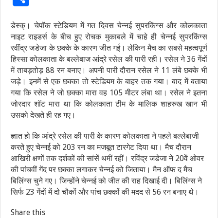
डेस्क्।
चेपॉक
स्टेडियम
में
गत दिवस चेन्नई सुपरकिंग्स और कोलकाता
हुए
रोचक
मुकाबले
में
चाहे
ही
चेन्नई
सुपरकिंग्स
नाइट राइडर्स के बीच
रवींद्र
जडेजा
के
छक्के
के
कारण
जीत
गई।
लेकिन
मैच
का
सबसे
महत्वपूर्ण
हिस्सा
कोलकाता
के
बल्लेबाज
आंद्रे
रसेल
की
पारी
रही।
रसेल
ने
गेंदों
36
में
ताबड़तोड़
रन
बनाए।
अपनी
पारी
दौरान
रसेल
ने
लंबे
छक्के
भी
88
11
जड़े।
इनमें
से
एक
छक्का
तो
स्टेडियम
के
बाहर
तक
गया।
बाद
में
बताया
गया
कि
रसेल
ने
जो
छक्का
मारा
वह
मीटर
लंबा
था।
रसेल
ने
इतना
105
जोरदार
शॉट
मारा
था
कि
कोलकाता
टीम
के
मालिक
शाहरुख
खान
भी
उसको
देखते
ही
रह
गए।
आंद्रे
रसेल
की
पारी
के
कारण
कोलकाता
ने
पहले
बल्लेबाजी
ज्ञात हो कि
करते
हुए
चेन्नई
को
रन
का
मजबूत
टारगेट
दिया
था।
मैच
दौरान
203
आखिरी
क्षणों
तक
दर्शकों
की
सांसें
थमीं
रहीं।
रविंद्र
जडेजा
ने
वें
ओवर
20
की
पांचवीं
गेंद
पर
छक्का
लगाकर
चेन्नई
को
जिताया।
मैन
ऑफ
द
मैच
बिलिंग्स
चुने
गए।
जिन्होंने
चेन्नई
को
जीत
की
राह
दिखाई
दी।
बिलिंग्स
ने
सिर्फ
गेंदों
में
दो
चौकों
और
पांच
छक्कों
की
मदद
से
रन
बनाए
थे।
23
56
Share this