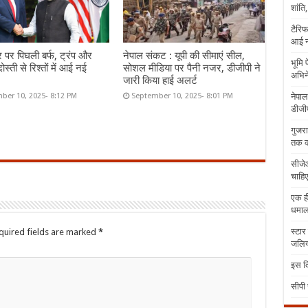
शांति
टैरिफ
आई न
र पर पिघली बर्फ, ट्रंप और
नेपाल संकट : यूपी की सीमाएं सील,
भूमि 
ोस्ती से रिश्तों में आई नई
सोशल मीडिया पर पैनी नजर, डीजीपी ने
अभिने
जारी किया हाई अलर्ट
नेपाल
ber 10, 2025- 8:12 PM
September 10, 2025- 8:01 PM
डीजीप
गुजरा
तक क
सीजेआ
चाहिए
एक ही
धमा
स्टार
quired fields are marked
*
जलिया
इस दि
सीपी 