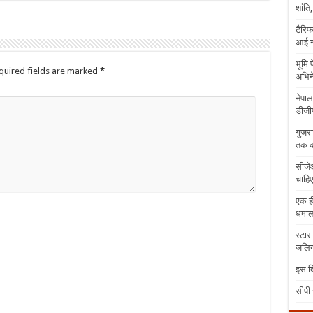
शांति
टैरिफ
आई न
भूमि 
quired fields are marked
*
अभिने
नेपाल
डीजीप
गुजरा
तक क
सीजेआ
चाहिए
एक ही
धमा
स्टार
जलिया
इस दि
सीपी 