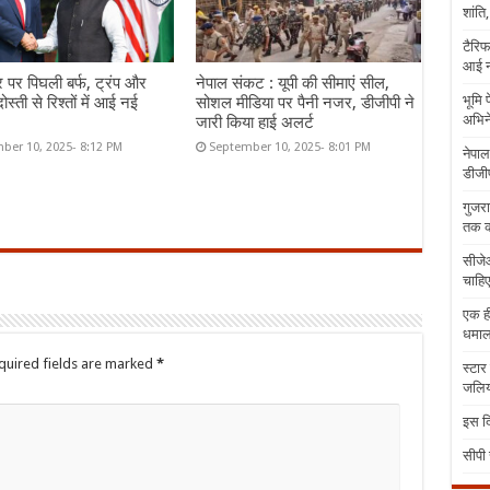
शांति
टैरिफ
आई न
र पर पिघली बर्फ, ट्रंप और
नेपाल संकट : यूपी की सीमाएं सील,
भूमि 
ोस्ती से रिश्तों में आई नई
सोशल मीडिया पर पैनी नजर, डीजीपी ने
अभिने
जारी किया हाई अलर्ट
ber 10, 2025- 8:12 PM
September 10, 2025- 8:01 PM
नेपाल
डीजीप
गुजरा
तक क
सीजेआ
चाहिए
एक ही
धमा
quired fields are marked
*
स्टार
जलिया
इस दि
सीपी 