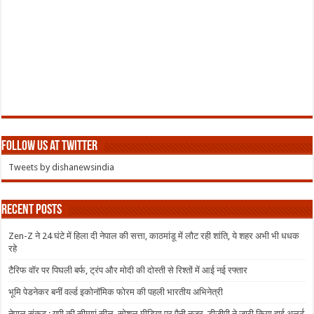
Follow us at Twitter
Tweets by dishanewsindia
Recent Posts
Zen-Z ने 24 घंटे में हिला दी नेपाल की सत्ता, काठमांडू में लौट रही शांति, ये शहर अभी भी धधक
रहे
टैरिफ वॉर पर पिघली बर्फ, ट्रंप और मोदी की दोस्ती से रिश्तों में आई नई रफ्तार
भूमि पेडनेकर बनीं वर्ल्ड इकोनॉमिक फोरम की पहली भारतीय अभिनेत्री
नेपाल संकट : यूपी की सीमाएं सील, सोशल मीडिया पर पैनी नजर, डीजीपी ने जारी किया हाई अलर्ट