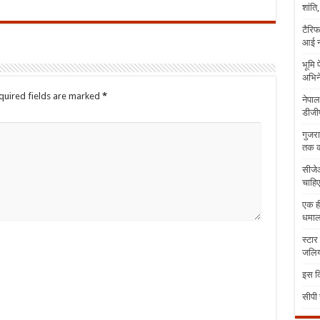
शांति
टैरिफ
आई न
भूमि 
अभिने
quired fields are marked
*
नेपाल
डीजीप
गुजरा
तक क
सीजेआ
चाहिए
एक ही
धमा
स्टार
जलिया
इस दि
सीपी 