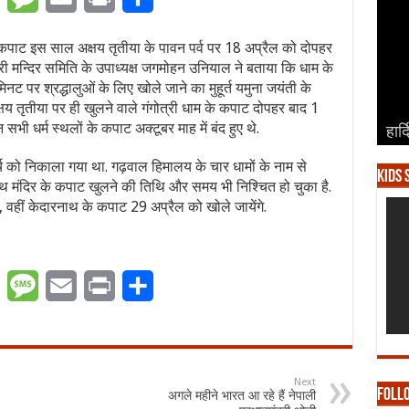
े कपाट इस साल अक्षय तृतीया के पावन पर्व पर 18 अप्रैल को दोपहर
त्री मन्दिर समिति के उपाध्यक्ष जगमोहन उनियाल ने बताया कि धाम के
पर श्रद्धालुओं के लिए खोले जाने का मुहूर्त यमुना जयंती के
 अक्षय तृतीया पर ही खुलने वाले गंगोत्री धाम के कपाट दोपहर बाद 1
भी धर्म स्थलों के कपाट अक्टूबर माह में बंद हुए थे.
हार्
हार्
हार्
हार्
हार्
च को निकाला गया था. गढ़वाल हिमालय के चार धामों के नाम से
Kids 
रनाथ मंदिर के कपाट खुलने की तिथि और समय भी निश्चित हो चुका है.
, वहीं केदारनाथ के कपाट 29 अप्रैल को खोले जायेंगे.
er
WhatsApp
Message
Email
Print
Share
Next
Foll
अगले महीने भारत आ रहे हैं नेपाली