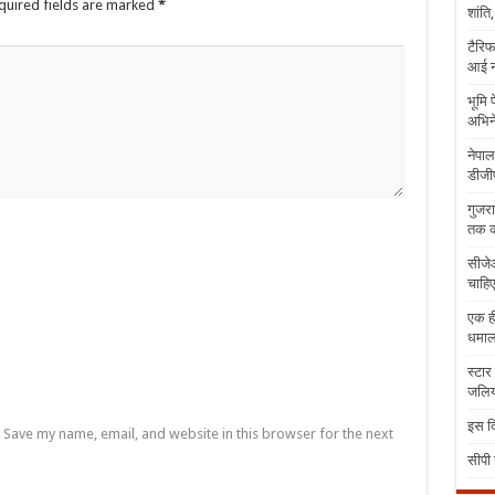
quired fields are marked
*
शांति
टैरिफ
आई न
भूमि 
अभिने
नेपाल
डीजीप
गुजरा
तक क
सीजेआ
चाहिए
एक ही
धमा
स्टार
जलिया
इस दि
Save my name, email, and website in this browser for the next
सीपी 