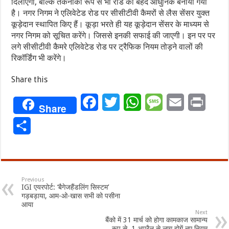
दिलाएगा, बल्कि तकनीकी रूप से भी रोड को बेहद आधुनिक बनाया गया
है। नगर निगम ने एलिवेटेड रोड पर सीसीटीवी कैमरों से लैस सेंसर युक्त
कूड़ेदान स्थापित किए हैं। कूड़ा भरते ही यह कूड़ेदान सेंसर के माध्यम से
नगर निगम को सूचित करेंगे। जिससे इनकी सफाई की जाएगी। इन पर पर
लगे सीसीटीवी कैमरे एलिवेटेड रोड पर ट्रैफिक नियम तोड़ने वालों की
रिकॉर्डिंग भी करेंगे।
Share this
Facebook
Twitter
WhatsApp
Message
Email
Print
Share
Share
Previous
IGI एयरपोर्ट: ‘बैगेजहैंडलिंग सिस्टम’
गड़बड़ाया, आम-ओ-खास सभी को पसीना
आया
Next
बैंको में 31 मार्च को होगा कामकाज सामान्य
रूप से, 1 अप्रैल से लागू होगें नए नियम