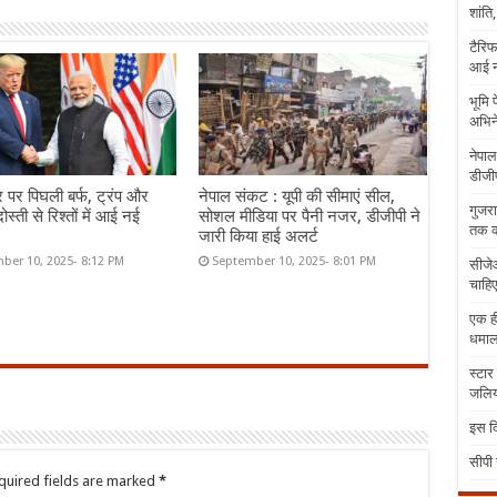
शांति
टैरिफ
आई न
भूमि 
अभिने
नेपाल
डीजीप
र पर पिघली बर्फ, ट्रंप और
नेपाल संकट : यूपी की सीमाएं सील,
गुजरा
ोस्ती से रिश्तों में आई नई
सोशल मीडिया पर पैनी नजर, डीजीपी ने
तक क
जारी किया हाई अलर्ट
ber 10, 2025- 8:12 PM
September 10, 2025- 8:01 PM
सीजेआ
चाहिए
एक ही
धमा
स्टार
जलिया
इस दि
सीपी 
quired fields are marked
*