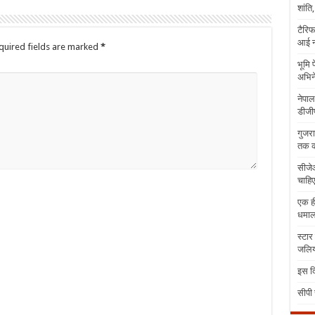
शांति
टैरिफ
आई न
quired fields are marked
*
भूमि 
अभिने
नेपाल
डीजीप
गुजरा
तक क
सीजेआ
चाहिए
एक ही
धमा
स्टार
जलिया
इस दि
सीपी 