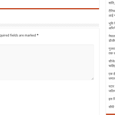
शांति
टैरिफ
आई न
भूमि 
अभिने
quired fields are marked
*
नेपाल
डीजीप
गुजरा
तक क
सीजेआ
चाहिए
एक ही
धमा
स्टार
जलिया
इस दि
सीपी 