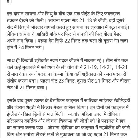
हैं।
इस दौरान सायना और सिंधु के बीच एक-एक पॉइंट के लिए जबरदस्त
टक्कर देखने को मिली। सायना पहला सेट 21-18 से जीती, वहीं दूसरे
सेट में सिंधु ने जोरदार वापसी करते हुए सायना पर शुरुआत में बढ़त बनाई।
लेकिन सायना ने आखिरी मौके पर फिर से वापसी की फिर गोल्ड मेडल
अपने नाम किया। पहला गेम सिर्फ 22 मिनट तक चला तो दूसरा गेम खत्म
होने में 34 मिनट लगे।
साथ ही किदांबी श्रीकांत स्वर्ण पदक जीतने में नाकाम रहे। तीन सेट तक
चले कड़े मुकाबले में मलेशिया के ली चोंग वी ने 21-19, 14-21, 14-21
से मात देकर स्वर्ण पदक पर कब्जा किया वहीं श्रीकांत को रजत पदक से
संतोष करना पड़ा। पहला सेट 23 मिनट, दूसरा सेट 21 मिनट और तीसरा
सेट भी 21 मिनट चला।
इसके बाद पुरुष डब्ल्स के बैडमिंटन फाइनल में सात्विक साईराज रंकीरेड्डी
और चिराग शेट्टी ने सिल्वर मेडल हासिल किया। इन दोनों को फाइनल में
इंग्लैंड के खिलाड़ियों से मात मिली। स्कवॉश महिला डबल में दीपिका
पल्लिकल कार्तिक और जोशना चित्नप्पा की जोड़ी को भी फाइनल में हार
का सामना करना पड़ा। जोशना-दीपिका का फाइनल में न्यूजीलैंड की जोले
किंग और अमांडा लैंडर्स मर्फी से मुकाबला था जो वह महज 21 मिनट तक