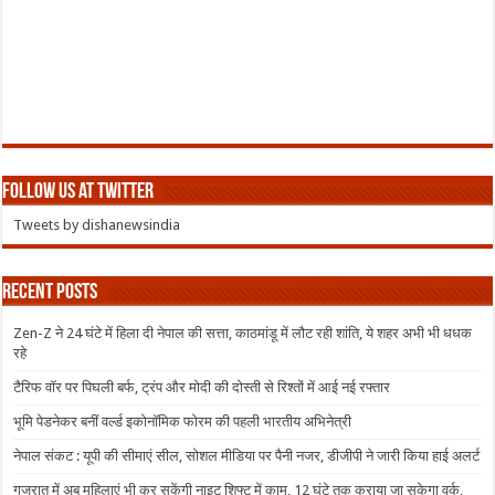
Follow us at Twitter
Tweets by dishanewsindia
Recent Posts
Zen-Z ने 24 घंटे में हिला दी नेपाल की सत्ता, काठमांडू में लौट रही शांति, ये शहर अभी भी धधक
रहे
टैरिफ वॉर पर पिघली बर्फ, ट्रंप और मोदी की दोस्ती से रिश्तों में आई नई रफ्तार
भूमि पेडनेकर बनीं वर्ल्ड इकोनॉमिक फोरम की पहली भारतीय अभिनेत्री
नेपाल संकट : यूपी की सीमाएं सील, सोशल मीडिया पर पैनी नजर, डीजीपी ने जारी किया हाई अलर्ट
गुजरात में अब महिलाएं भी कर सकेंगी नाइट शिफ्ट में काम, 12 घंटे तक कराया जा सकेगा वर्क,