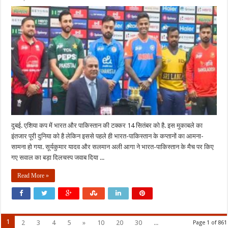
एशिया
कप
के
मैच
के
भारत-
पाक
के
कप्तानों
का
हुआ
आमना-
सामना
दुबई. एशिया कप में भारत और पाकिस्तान की टक्कर 14 सितंबर को है. इस मुकाबले का
इंतजार पूरी दुनिया को है लेकिन इससे पहले ही भारत-पाकिस्तान के कप्तानों का आमना-
सामना हो गया. सूर्यकुमार यादव और सलमान अली आगा ने भारत-पाकिस्तान के मैच पर किए
गए सवाल का बड़ा दिलचस्प जवाब दिया ...
Read More »
1
2
3
4
5
»
10
20
30
...
Page 1 of 861