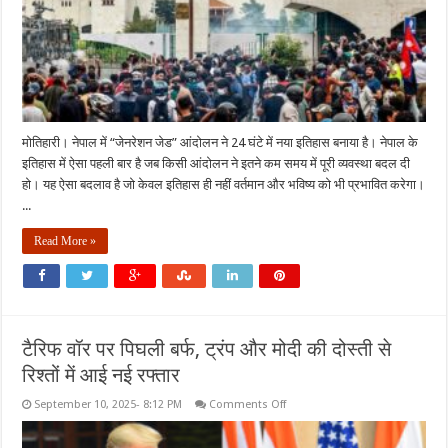
नेपाल
की
सत्ता,
काठमांडू
में
लौट
रही
शांति,
ये
शहर
अभी
मोतिहारी। नेपाल में “जेनरेशन जेड” आंदोलन ने 24 घंटे में नया इतिहास बनाया है। नेपाल के
भी
इतिहास में ऐसा पहली बार है जब किसी आंदोलन ने इतने कम समय में पूरी व्यवस्था बदल दी
धधक
रहे
हो। यह ऐसा बदलाव है जो केवल इतिहास ही नहीं वर्तमान और भविष्य को भी प्रभावित करेगा।
...
Read More »
टैरिफ वॉर पर पिघली बर्फ, ट्रंप और मोदी की दोस्ती से
रिश्तों में आई नई रफ्तार
on
September 10, 2025- 8:12 PM
Comments Off
टैरिफ
वॉर
पर