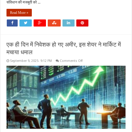
संविधान की मजबूती को ...
Read More »
एक ही दिन में निवेशक हो गए अमीर, इस शेयर ने मार्किट में
मचाया धमाल
on
September 9, 2025- 9:12 PM
Comments Off
एक
ही
दिन
में
निवेशक
हो
गए
अमीर,
इस
शेयर
ने
मार्किट
में
मचाया
धमाल