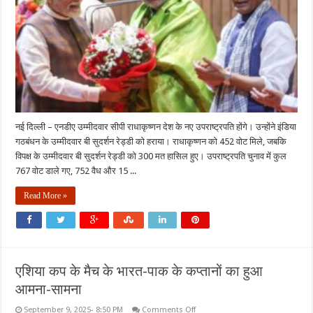
नए
उपराष्ट्रपति,
452
मत
प्राप्त
हुए
नई दिल्ली – एनडीए उम्मीदवार सीपी राधाकृष्णन देश के नए उपराष्ट्रपति होंगे। उन्होंने इंडिया
गठबंधन के उम्मीदवार बी सुदर्शन रेड्डी को हराया। राधाकृष्णन को 452 वोट मिले, जबकि
विपक्ष के उम्मीदवार बी सुदर्शन रेड्डी को 300 मत हासिल हुए। उपराष्ट्रपति चुनाव में कुल
767 वोट डाले गए, 752 वैध और 15 ...
Read More »
एशिया कप के मैच के भारत-पाक के कप्तानों का हुआ
आमना-सामना
on
September 9, 2025- 8:50 PM
Comments Off