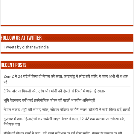
Follow us at Twitter
Tweets by dishanewsindia
Recent Posts
Zen-Z ने 24 घंटे में हिला दी नेपाल की सत्ता, काठमांडू में लौट रही शांति, ये शहर अभी भी धधक
रहे
टैरिफ वॉर पर पिघली बर्फ, ट्रंप और मोदी की दोस्ती से रिश्तों में आई नई रफ्तार
भूमि पेडनेकर बनीं वर्ल्ड इकोनॉमिक फोरम की पहली भारतीय अभिनेत्री
नेपाल संकट : यूपी की सीमाएं सील, सोशल मीडिया पर पैनी नजर, डीजीपी ने जारी किया हाई अलर्ट
गुजरात में अब महिलाएं भी कर सकेंगी नाइट शिफ्ट में काम, 12 घंटे तक कराया जा सकेगा वर्क,
विधेयक पास
सीजेआई बीआर गवई ने कहा- हमें अपने संविधान पर गर्व होना चाहिए, नेपाल के हालात पर की